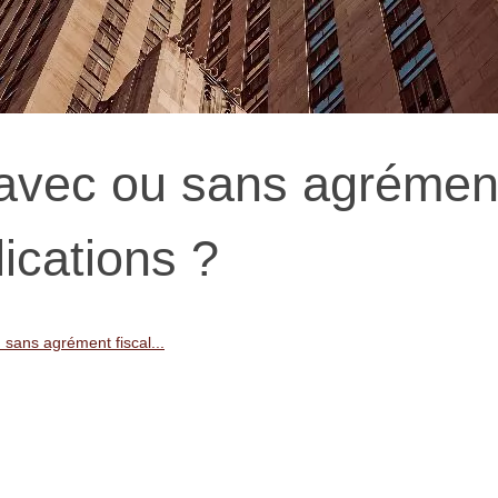
l avec ou sans agrémen
lications ?
u sans agrément fiscal...