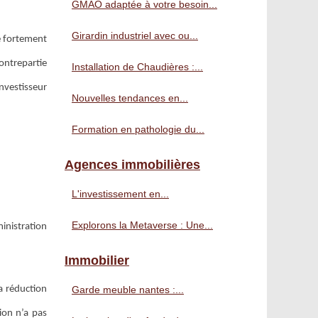
GMAO adaptée à votre besoin...
Girardin industriel avec ou...
re fortement
ontrepartie
Installation de Chaudières :...
investisseur
Nouvelles tendances en...
Formation en pathologie du...
Agences immobilières
L'investissement en...
Explorons la Metaverse : Une...
ministration
Immobilier
la réduction
Garde meuble nantes :...
tion n’a pas