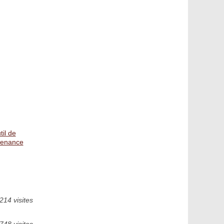
il de
tenance
214 visites