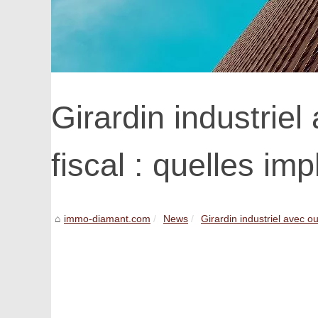
Girardin industrie
fiscal : quelles imp
immo-diamant.com
News
Girardin industriel avec o