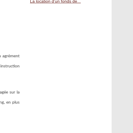
La location d'un fonds de...
un agrément
instruction
agée sur la
ong, en plus