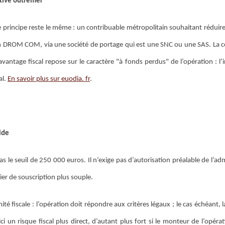
ctive outremer
le principe reste le même : un contribuable métropolitain souhaitant rédui
 un DROM COM, via une société de portage qui est une SNC ou une SAS. La c
avantage fiscal repose sur le caractère "à fonds perdus" de l’opération : l’
al.
En savoir plus sur euodia. fr
.
ide
 le seuil de 250 000 euros. Il n’exige pas d’autorisation préalable de l’ad
ier de souscription plus souple.
é fiscale : l’opération doit répondre aux critères légaux ; le cas échéant, 
i un risque fiscal plus direct, d’autant plus fort si le monteur de l’opéra